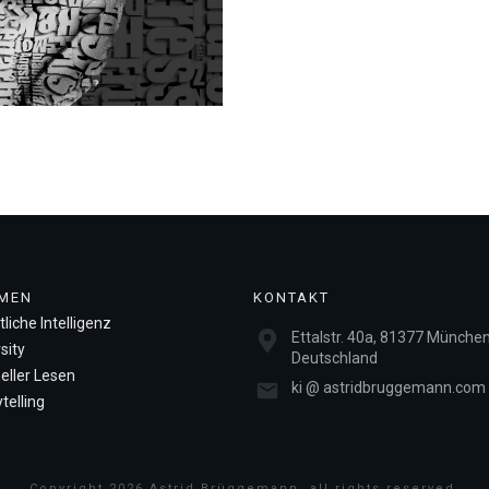
MEN
KONTAKT
liche Intelligenz
Ettalstr. 40a, 81377 München
sity
Deutschland
eller Lesen
ki @ astridbruggemann.com
telling
Copyright
2026
Astrid Brüggemann
, all rights reserved.