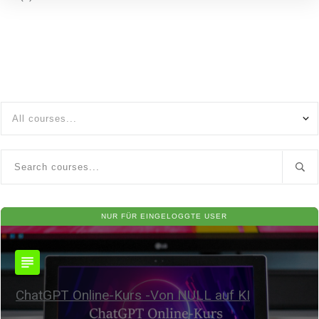
All courses...
NUR FÜR EINGELOGGTE USER
ChatGPT Online-Kurs -Von NULL auf KI