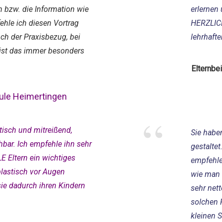
 bzw. die Information wie
erlernen
ehle ich diesen Vortrag
HERZLICH
uch der Praxisbezug, bei
lehrhafte
ist das immer besonders
Elternbei
ule Heimertingen
“
tisch und mitreißend,
Sie habe
hbar. Ich empfehle ihn sehr
gestaltet
LE Eltern ein wichtiges
empfehlen
plastisch vor Augen
wie man 
e dadurch ihren Kindern
sehr net
solchen 
kleinen S