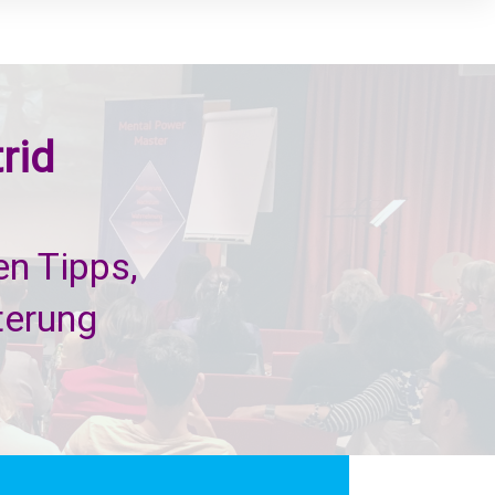
rid
en Tipps,
terung