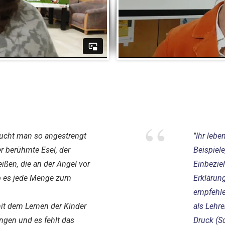
“
ucht man so angestrengt
"
Ihr lebe
 berühmte Esel, der
Beispiele
ißen, die an der Angel vor
Einbezieh
ab es jede Menge zum
Erklärun
empfehle
it dem Lernen der Kinder
als Lehre
ngen und es fehlt das
Druck (S