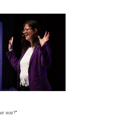
ber wie?
"