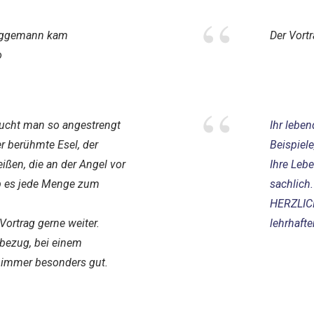
“
rüggemann kam
Der Vortr
o
“
ucht man so angestrengt
Ihr leben
 berühmte Esel, der
Beispiele
ißen, die an der Angel vor
Ihre Leb
ab es jede Menge zum
sachlich
HERZLICH
Vortrag gerne weiter.
lehrhafte
sbezug, bei einem
 immer besonders gut.