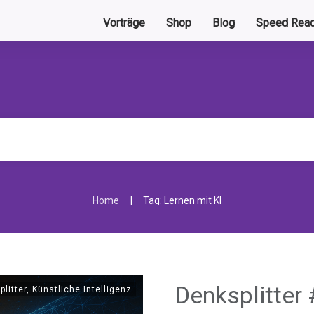
Vorträge
Shop
Blog
Speed Read
|
Home
Tag: Lernen mit KI
Denksplitter
plitter
,
Künstliche Intelligenz