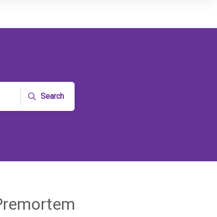
Search
 Premortem