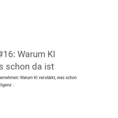
 #16: Warum KI
s schon da ist
nternehmen: Warum KI verstärkt, was schon
lligenz
...