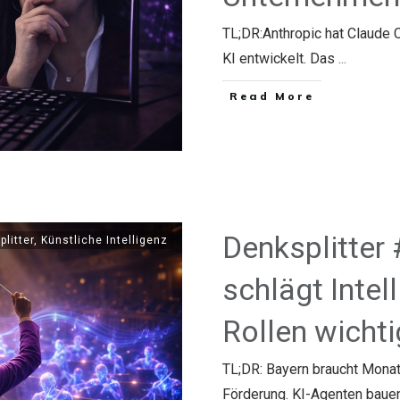
TL;DR:Anthropic hat Claude C
KI entwickelt. Das
...
​Read More
Denksplitter 
plitter
,
Künstliche Intelligenz
schlägt Intel
Rollen wichti
TL;DR: Bayern braucht Monate
Förderung. KI-Agenten baue