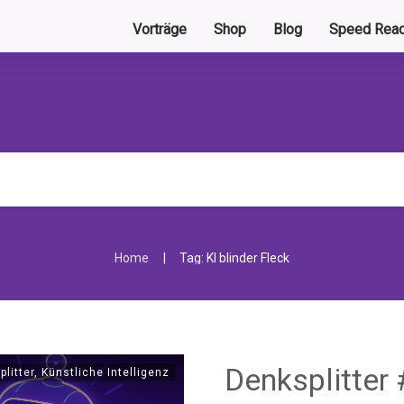
Vorträge
Shop
Blog
Speed Read
|
Home
Tag: KI blinder Fleck
Denksplitter 
plitter
,
Künstliche Intelligenz