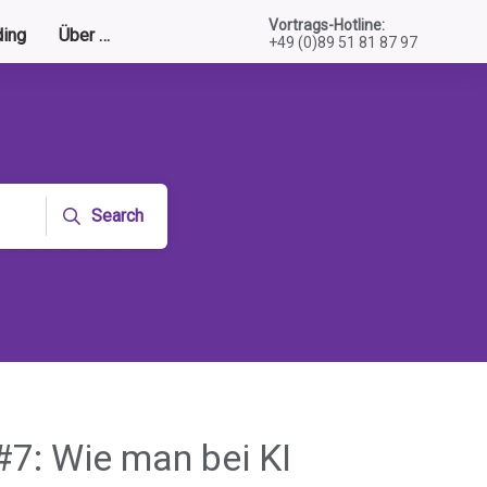
Vortrags-Hotline:
ing
Über …
+49 (0)89 51 81 87 97
Search
#7: Wie man bei KI