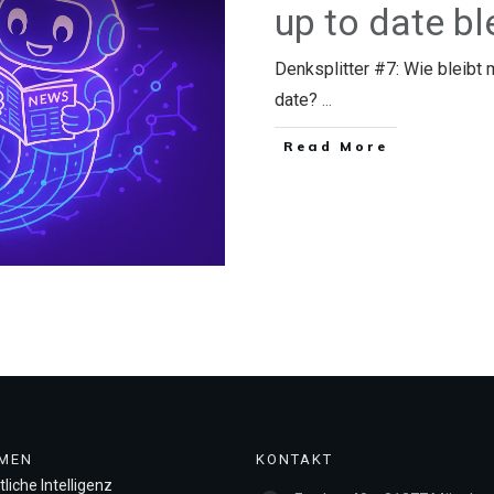
up to date bl
Denksplitter #7: Wie bleibt 
date?
...
​Read More
MEN
KONTAKT
liche Intelligenz