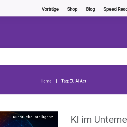
Vorträge
Shop
Blog
Speed Read
|
Home
Tag: EU AI Act
KI im Untern
Künstliche Intelligenz