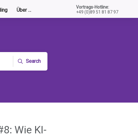
Vortrags-Hotline:
ing
Über …
+49 (0)89 51 81 87 97
Search
#8: Wie KI-