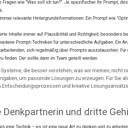
 Fragen wie "Was soll ich tun?". Je spezifischer Ihr Prompt, des
s.
 immer relevante Hintergrundinformationen. Ein Prompt wie "Opti
erte Inhalte immer auf Plausibilität und Richtigkeit, besonders b
hiedene Prompt-Techniken für unterschiedliche Aufgaben. Ein Ansa
itarbeitenden, sich regelmäßig über Prompts auszutauschen. Für
zu finden. Der sollte dann im Team geteilt werden.
KI-Systeme, die besser verstehen, was wir meinen, nicht 
Eingaben, um passende Lösungen zu erzeugen. Für Sie al
en Entscheidungsprozessen und kreative Lösungsansätze
e Denkpartnerin und dritte Geh
ls eine Technik – es ist eine neue Art zu denken und zu arbeite