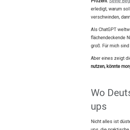
Prozent
.
Seine Beg
erledigt, warum so
verschwinden, dann
Als ChatGPT weltwei
flächendeckende Nu
groß. Für mich si
Aber eines zeigt 
nutzen, könnte mor
Wo Deuts
ups
Nicht alles ist dü
ups, die praktisch