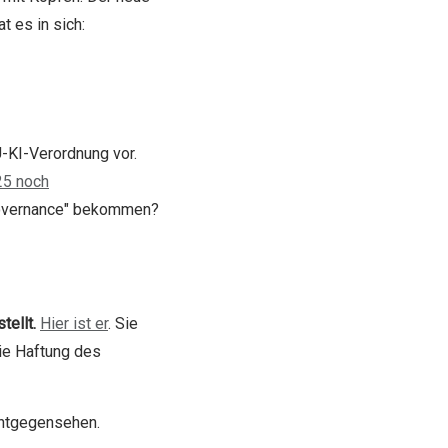
t es in sich:
-KI-Verordnung vor.
25 noch
-Governance" bekommen?
tellt.
Hier ist er
. Sie
die Haftung des
entgegensehen.