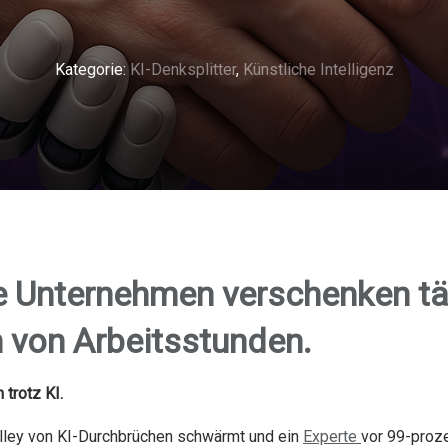
Kategorie:
KI-Denksplitter
,
Künstliche Intelligenz
 Unternehmen verschenken tä
n von Arbeitsstunden.
 trotz KI.
lley von KI-Durchbrüchen schwärmt und ein
Experte
vor 99-proze