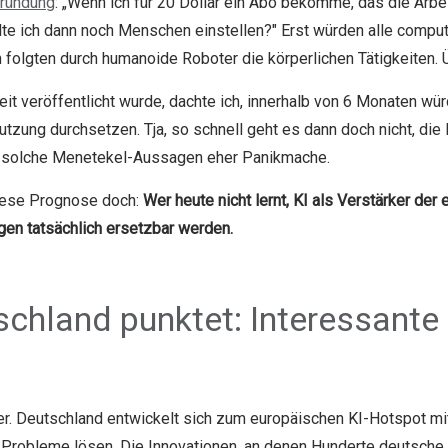
ründung
: „Wenn ich für 20 Dollar ein Abo bekomme, das die Arbe
llte ich dann noch Menschen einstellen?" Erst würden alle comp
 folgten durch humanoide Roboter die körperlichen Tätigkeiten.
t veröffentlicht wurde, dachte ich, innerhalb von 6 Monaten wür
tzung durchsetzen. Tja, so schnell geht es dann doch nicht, die
nd solche Menetekel-Aussagen eher Panikmache.
diese Prognose doch:
Wer heute nicht lernt, KI als Verstärker der
gen tatsächlich ersetzbar werden.
chland punktet: Interessante 
ster. Deutschland entwickelt sich zum europäischen KI-Hotspot m
e Probleme lösen. Die Innovationen, an denen Hunderte deutsche 