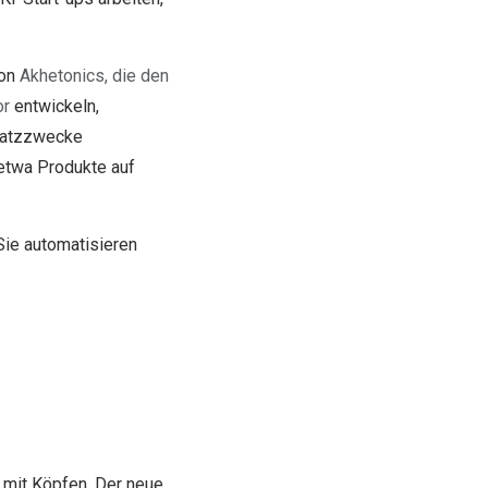
von
Akhetonics, die den
or
entwickeln,
nsatzzwecke
etwa Produkte auf
ie automatisieren
 mit Köpfen. Der neue