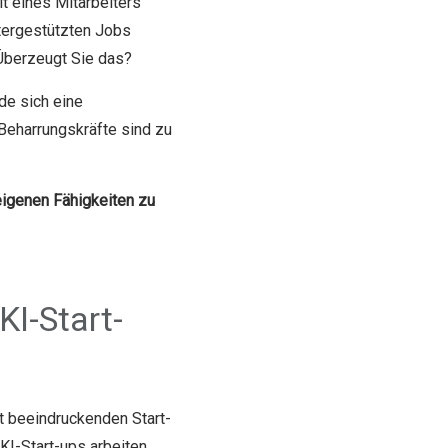
it eines Mitarbeiters
utergestützten Jobs
 Überzeugt Sie das?
de sich eine
 Beharrungskräfte sind zu
 eigenen Fähigkeiten zu
KI-Start-
it beeindruckenden Start-
KI-Start-ups arbeiten,