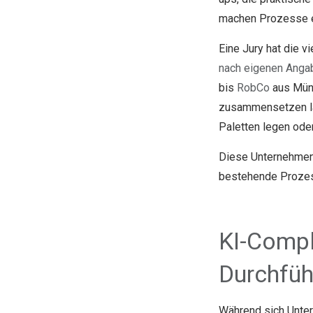
machen Prozesse ef
Eine Jury hat die v
nach eigenen Angab
bis
RobCo
aus Münc
zusammensetzen las
Paletten legen ode
Diese Unternehmen
bestehende Prozess
KI-Compl
Durchfü
Während sich Unter